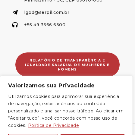
lgpd@serpil.com.br
+55 49 3366 6300
RELATÓRIO DE TRANSPARÊNCIA E
IGUALDADE SALARIAL DE MULHERES E
HOMENS
Valorizamos sua Privacidade
NOSSAS REDES SOCIAIS
Utilizamos cookies para aprimorar sua experiência
de navegação, exibir anúncios ou conteúdo
personalizado e analisar nosso tráfego. Ao clicar em
“Aceitar tudo”, você concorda com nosso uso de
cookies.
Política de Privacidade
©2026. SERPIL & Móveis. Todos os Direitos Reservados.
Política de