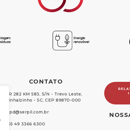
CONTATO
RELA
BR 282 KM 583, S/N - Trevo Leste,
Pinhalzinho - SC, CEP 89870-000
lgpd@serpil.com.br
NOSS
m
+55 49 3366 6300