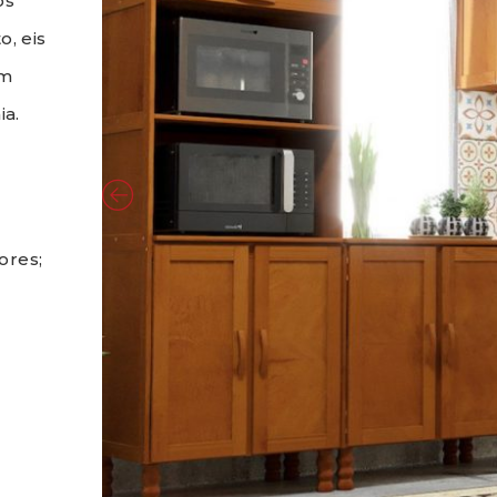
os
o, eis
em
ia.
ores;