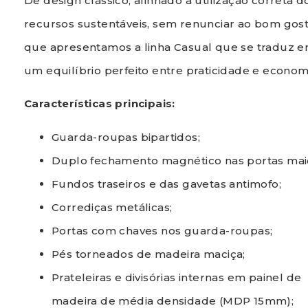
De design clássico, alinhado a utilização correta d
recursos sustentáveis, sem renunciar ao bom gost
que apresentamos a linha Casual que se traduz 
um equilíbrio perfeito entre praticidade e econom
Características principais:
Guarda-roupas bipartidos;
Duplo fechamento magnético nas portas mai
Fundos traseiros e das gavetas antimofo;
Corrediças metálicas;
Portas com chaves nos guarda-roupas;
Pés torneados de madeira maciça;
Prateleiras e divisórias internas em painel de
madeira de média densidade (MDP 15mm);