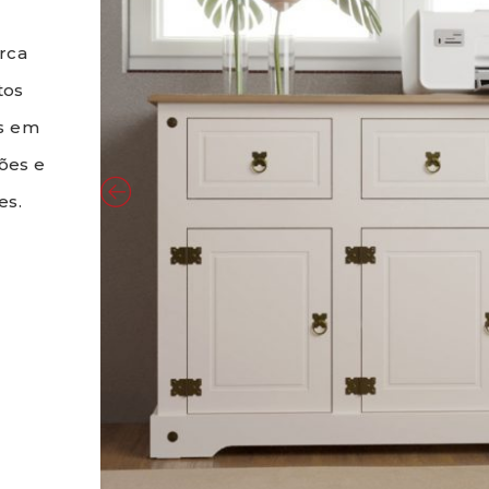
arca
tos
os em
ões e
es.