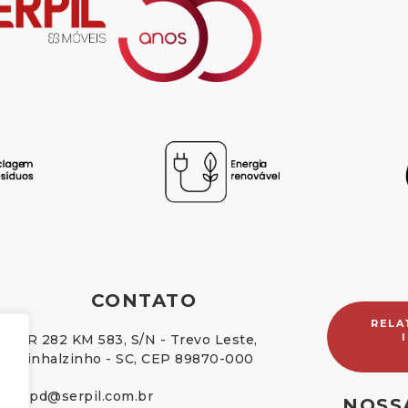
CONTATO
RELA
BR 282 KM 583, S/N - Trevo Leste,
Pinhalzinho - SC, CEP 89870-000
lgpd@serpil.com.br
NOSS