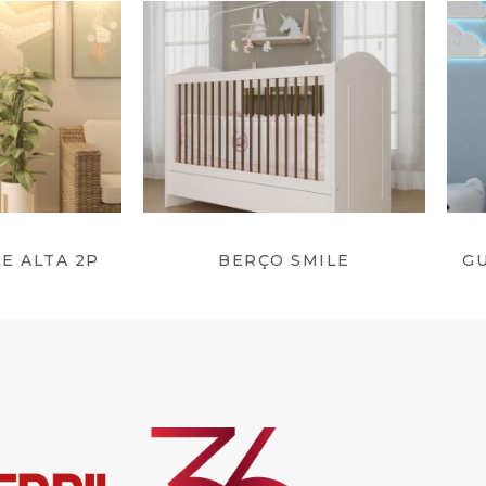
E ALTA 2P
BERÇO SMILE
G